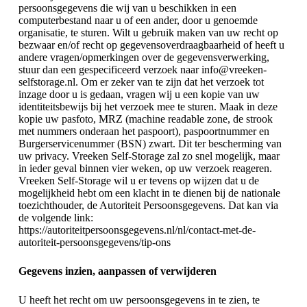
persoonsgegevens die wij van u beschikken in een
computerbestand naar u of een ander, door u genoemde
organisatie, te sturen. Wilt u gebruik maken van uw recht op
bezwaar en/of recht op gegevensoverdraagbaarheid of heeft u
andere vragen/opmerkingen over de gegevensverwerking,
stuur dan een gespecificeerd verzoek naar info@vreeken-
selfstorage.nl. Om er zeker van te zijn dat het verzoek tot
inzage door u is gedaan, vragen wij u een kopie van uw
identiteitsbewijs bij het verzoek mee te sturen. Maak in deze
kopie uw pasfoto, MRZ (machine readable zone, de strook
met nummers onderaan het paspoort), paspoortnummer en
Burgerservicenummer (BSN) zwart. Dit ter bescherming van
uw privacy. Vreeken Self-Storage zal zo snel mogelijk, maar
in ieder geval binnen vier weken, op uw verzoek reageren.
Vreeken Self-Storage wil u er tevens op wijzen dat u de
mogelijkheid hebt om een klacht in te dienen bij de nationale
toezichthouder, de Autoriteit Persoonsgegevens. Dat kan via
de volgende link:
https://autoriteitpersoonsgegevens.nl/nl/contact-met-de-
autoriteit-persoonsgegevens/tip-ons
Gegevens inzien, aanpassen of verwijderen
U heeft het recht om uw persoonsgegevens in te zien, te