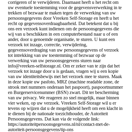
corrigeren of te verwijderen. Daarnaast heeft u het recht om
uw eventuele toestemming voor de gegevensverwerking in te
trekken of bezwaar te maken tegen de verwerking van uw
persoonsgegevens door Vreeken Self-Storage en heeft u het
recht op gegevensoverdraagbaarheid. Dat betekent dat u bij
ons een verzoek kunt indienen om de persoonsgegevens die
wij van u beschikken in een computerbestand naar u of een
ander, door u genoemde organisatie, te sturen. U kunt een
verzoek tot inzage, correctie, verwijdering,
gegevensoverdraging van uw persoonsgegevens of verzoek
tot intrekking van uw toestemming of bezwaar op de
verwerking van uw persoonsgegevens sturen naar
info@vreeken-selfstorage.nl. Om er zeker van te zijn dat het
verzoek tot inzage door u is gedaan, vragen wij u een kopie
van uw identiteitsbewijs met het verzoek mee te sturen. Maak
in deze kopie uw pasfoto, MRZ (machine readable zone, de
strook met nummers onderaan het paspoort), paspoortnummer
en Burgerservicenummer (BSN) zwart. Dit ter bescherming
van uw privacy. We reageren zo snel mogelijk, maar binnen
vier weken, op uw verzoek. Vreeken Self-Storage wil u er
tevens op wijzen dat u de mogelijkheid heeft om een klacht in
te dienen bij de nationale toezichthouder, de Autoriteit
Persoonsgegevens. Dat kan via de volgende link:
https://autoriteitpersoonsgegevens.nl/nl/contact-met-de-
autoriteit-persoonsgegevens/tip-ons